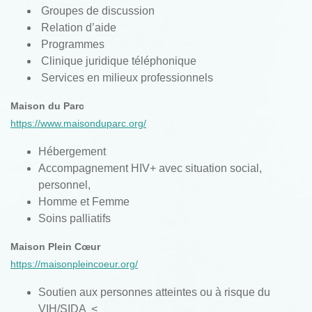
Groupes
de discussion
Relation
d’aide
Programmes
Clinique
juridique
téléphonique
Services
en
milieux
professionnels
Maison du Parc
https://www.maisonduparc.org/
Hébergement
Accompagnement HIV+ avec situation social,
personnel,
Homme et Femme
Soins palliatifs
Maison Plein
Cœur
https://maisonpleincoeur.org/
Soutien
aux
personnes
atteintes
ou
à
risque
du
VIH/SIDA
<