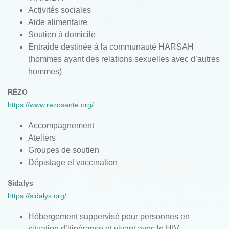
Activités
sociales
Aide
alimentaire
Soutien
à domicile
Entraide
destinée
à la
communauté
HARSAH
(hommes
ayant
des relations
sexuelles
avec
d’autres
hommes)
RÉZO
https://www.rezosante.org/
Accompagnement
Ateliers
Groupes
de
soutien
Dépistage
et vaccination
Sidalys
https://sidalys.org/
Hébergement suppervisé pour personnes en
situation d’itinérance et vivant avec le HIV