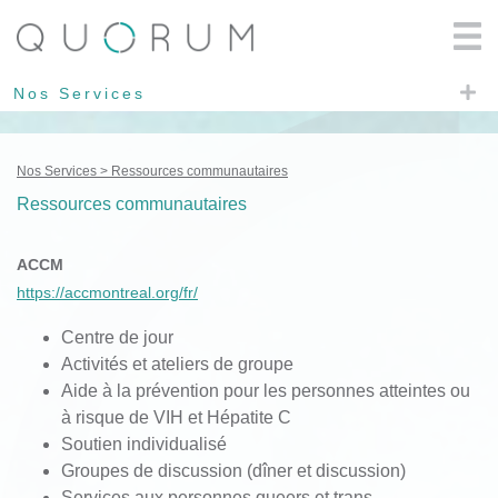
Nos Services
Nos Services
Ressources communautaires
Ressources communautaires
ACCM
https://accmontreal.org/fr/
Centre de jour
Activités
et ateliers de
groupe
Aide à la
prévention
pour les
personnes
atteintes
ou
à
risque
de VIH
et
Hépatite
C
Soutien
individualisé
Groupes
de discussion (
dîner
et discussion)
Services aux
personnes
queers et trans