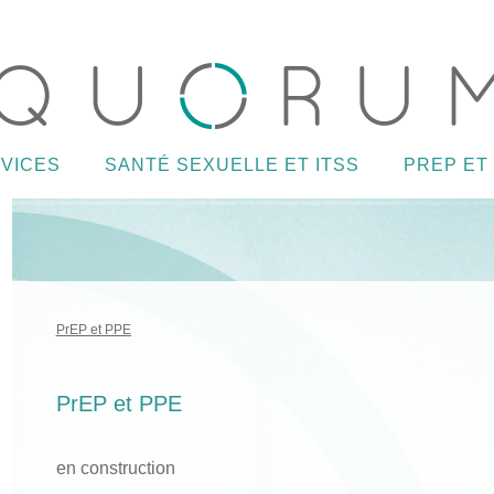
VICES
SANTÉ SEXUELLE ET ITSS
PREP ET
PrEP et PPE
PrEP et PPE
en construction